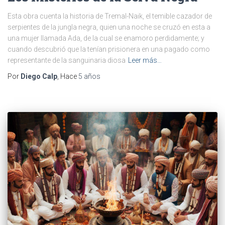
Esta obra cuenta la historia de Tremal-Naik, el temible cazador de
serpientes de la jungla negra, quien una noche se cruzó en esta a
una mujer llamada Ada, de la cual se enamoro perdidamente; y
cuando descubrió que la tenían prisionera en una pagado como
representante de la sanguinaria diosa
Leer más…
Por
Diego Calp
, Hace
5 años