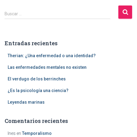
B
Buscar …
u
s
c
a
Entradas recientes
r
:
Therian: ¿Una enfermedad o una identidad?
Las enfermedades mentales no existen
El verdugo de los berrinches
¿Es la psicología una ciencia?
Leyendas marinas
Comentarios recientes
Ines
en
Temporalismo