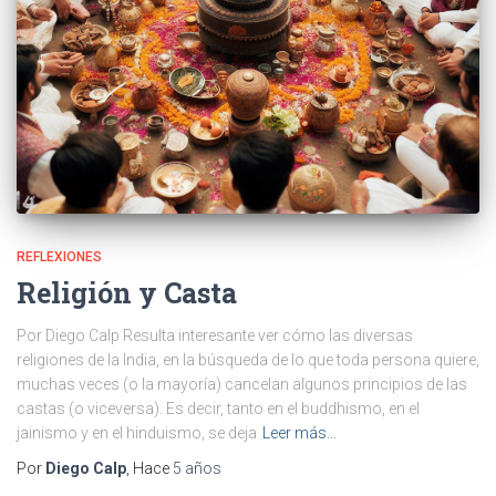
REFLEXIONES
Religión y Casta
Por Diego Calp Resulta interesante ver cómo las diversas
religiones de la India, en la búsqueda de lo que toda persona quiere,
muchas veces (o la mayoría) cancelan algunos principios de las
castas (o viceversa). Es decir, tanto en el buddhismo, en el
jainismo y en el hinduismo, se deja
Leer más…
Por
Diego Calp
, Hace
5 años