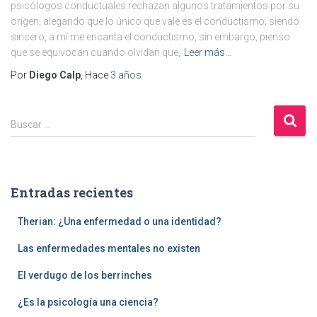
psicólogos conductuales rechazan algunos tratamientos por su
origen, alegando que lo único que vale es el conductismo; siendo
sincero, a mí me encanta el conductismo, sin embargo, pienso
que se equivocan cuando olvidan que,
Leer más…
Por
Diego Calp
, Hace
3 años
B
Buscar …
u
s
c
a
Entradas recientes
r
:
Therian: ¿Una enfermedad o una identidad?
Las enfermedades mentales no existen
El verdugo de los berrinches
¿Es la psicología una ciencia?